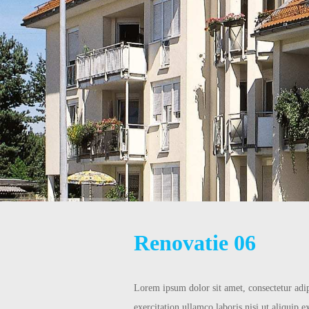
erk
Renovatie 06
Lorem ipsum dolor sit amet, consectetur adi
exercitation ullamco laboris nisi ut aliquip 