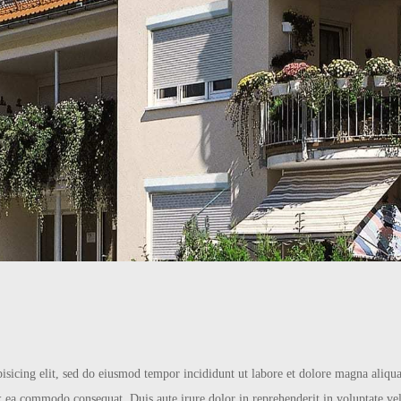
end
Kömmerling verw
pisicing elit, sed do eiusmod tempor incididunt ut labore et dolore magna aliq
ex ea commodo consequat. Duis aute irure dolor in reprehenderit in voluptate veli