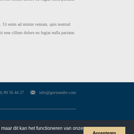
ua. Ut enim ad minim veniam, quis nostrud
t esse cillum dolore eu fugiat nulla pariatur.
0) 89 56 44 27
info@gorissenbv.com
© Gorissen BV
 maar dit kan het functioneren van onze
Accepteren