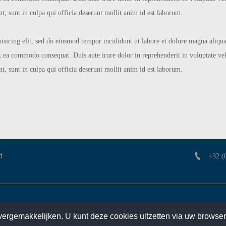
t, sunt in culpa qui officia deserunt mollit anim id est laborum.
pisicing elit, sed do eiusmod tempor incididunt ut labore et dolore magna aliq
ex ea commodo consequat. Duis aute irure dolor in reprehenderit in voluptate veli
t, sunt in culpa qui officia deserunt mollit anim id est laborum.
d
+32 (
Over ons
Producten
Referenties
vergemakkelijken. U kunt deze cookies uitzetten via uw browser