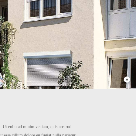
erker
ua. Ut enim ad minim veniam, quis nostrud
t esse cillum dolore eu fugiat nulla pariatur.