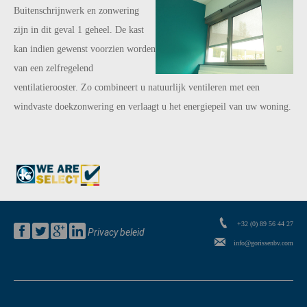
Buitenschrijnwerk en zonwering
zijn in dit geval 1 geheel. De kast
kan indien gewenst voorzien worden
van een zelfregelend
ventilatierooster. Zo combineert u natuurlijk ventileren met een
windvaste doekzonwering en verlaagt u het energiepeil van uw woning.
+32 (0) 89 56 44 27
Privacy beleid
info@gorissenbv.com